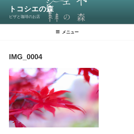
コ
トコシエの森
ン
ピザと珈琲のお店
テ
ン
ツ
メニュー
へ
ス
キ
IMG_0004
ッ
プ